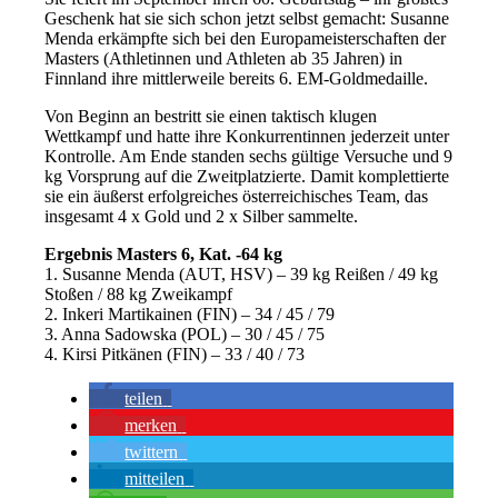
Geschenk hat sie sich schon jetzt selbst gemacht: Susanne
Menda erkämpfte sich bei den Europameisterschaften der
Masters (Athletinnen und Athleten ab 35 Jahren) in
Finnland ihre mittlerweile bereits 6. EM-Goldmedaille.
Von Beginn an bestritt sie einen taktisch klugen
Wettkampf und hatte ihre Konkurrentinnen jederzeit unter
Kontrolle. Am Ende standen sechs gültige Versuche und 9
kg Vorsprung auf die Zweitplatzierte. Damit komplettierte
sie ein äußerst erfolgreiches österreichisches Team, das
insgesamt 4 x Gold und 2 x Silber sammelte.
Ergebnis Masters 6, Kat. -64 kg
1. Susanne Menda (AUT, HSV) – 39 kg Reißen / 49 kg
Stoßen / 88 kg Zweikampf
2. Inkeri Martikainen (FIN) – 34 / 45 / 79
3. Anna Sadowska (POL) – 30 / 45 / 75
4. Kirsi Pitkänen (FIN) – 33 / 40 / 73
teilen
merken
twittern
mitteilen