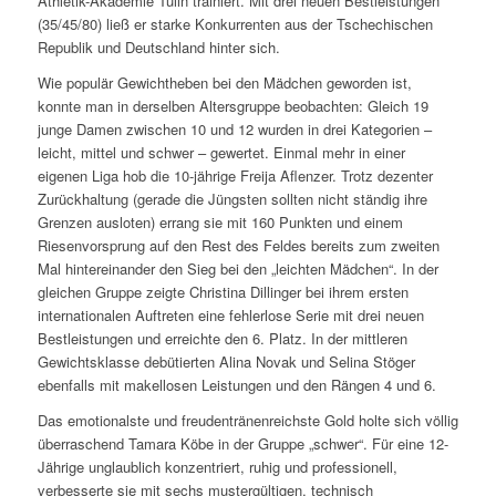
Athletik-Akademie Tulln trainiert. Mit drei neuen Bestleistungen
(35/45/80) ließ er starke Konkurrenten aus der Tschechischen
Republik und Deutschland hinter sich.
Wie populär Gewichtheben bei den Mädchen geworden ist,
konnte man in derselben Altersgruppe beobachten: Gleich 19
junge Damen zwischen 10 und 12 wurden in drei Kategorien –
leicht, mittel und schwer – gewertet. Einmal mehr in einer
eigenen Liga hob die 10-jährige Freija Aflenzer. Trotz dezenter
Zurückhaltung (gerade die Jüngsten sollten nicht ständig ihre
Grenzen ausloten) errang sie mit 160 Punkten und einem
Riesenvorsprung auf den Rest des Feldes bereits zum zweiten
Mal hintereinander den Sieg bei den „leichten Mädchen“. In der
gleichen Gruppe zeigte Christina Dillinger bei ihrem ersten
internationalen Auftreten eine fehlerlose Serie mit drei neuen
Bestleistungen und erreichte den 6. Platz. In der mittleren
Gewichtsklasse debütierten Alina Novak und Selina Stöger
ebenfalls mit makellosen Leistungen und den Rängen 4 und 6.
Das emotionalste und freudentränenreichste Gold holte sich völlig
überraschend Tamara Köbe in der Gruppe „schwer“. Für eine 12-
Jährige unglaublich konzentriert, ruhig und professionell,
verbesserte sie mit sechs mustergültigen, technisch