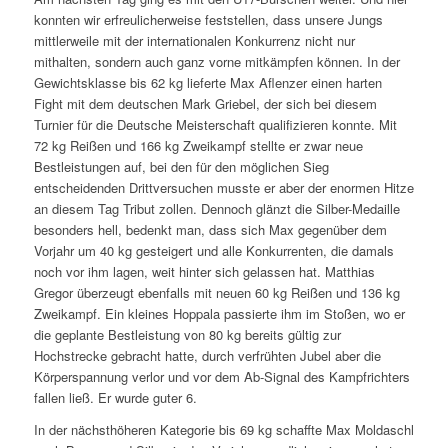
konnten wir erfreulicherweise feststellen, dass unsere Jungs
mittlerweile mit der internationalen Konkurrenz nicht nur
mithalten, sondern auch ganz vorne mitkämpfen können. In der
Gewichtsklasse bis 62 kg lieferte Max Aflenzer einen harten
Fight mit dem deutschen Mark Griebel, der sich bei diesem
Turnier für die Deutsche Meisterschaft qualifizieren konnte. Mit
72 kg Reißen und 166 kg Zweikampf stellte er zwar neue
Bestleistungen auf, bei den für den möglichen Sieg
entscheidenden Drittversuchen musste er aber der enormen Hitze
an diesem Tag Tribut zollen. Dennoch glänzt die Silber-Medaille
besonders hell, bedenkt man, dass sich Max gegenüber dem
Vorjahr um 40 kg gesteigert und alle Konkurrenten, die damals
noch vor ihm lagen, weit hinter sich gelassen hat. Matthias
Gregor überzeugt ebenfalls mit neuen 60 kg Reißen und 136 kg
Zweikampf. Ein kleines Hoppala passierte ihm im Stoßen, wo er
die geplante Bestleistung von 80 kg bereits gültig zur
Hochstrecke gebracht hatte, durch verfrühten Jubel aber die
Körperspannung verlor und vor dem Ab-Signal des Kampfrichters
fallen ließ. Er wurde guter 6.
In der nächsthöheren Kategorie bis 69 kg schaffte Max Moldaschl