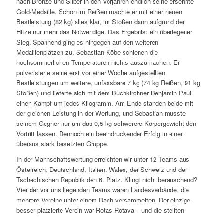
nach Bronze und Silber in den Vorjahren endlich seine ersehnte
Gold-Medaille. Schon im Reißen machte er mit einer neuen
Bestleistung (82 kg) alles klar, im Stoßen dann aufgrund der
Hitze nur mehr das Notwendige. Das Ergebnis: ein überlegener
Sieg. Spannend ging es hingegen auf den weiteren
Medaillenplätzen zu. Sebastian Köbe schienen die
hochsommerlichen Temperaturen nichts auszumachen. Er
pulverisierte seine erst vor einer Woche aufgestellten
Bestleistungen um weitere, unfassbare 7 kg (74 kg Reißen, 91 kg
Stoßen) und lieferte sich mit dem Buchkirchner Benjamin Paul
einen Kampf um jedes Kilogramm. Am Ende standen beide mit
der gleichen Leistung in der Wertung, und Sebastian musste
seinem Gegner nur um das 0,5 kg schwerere Körpergewicht den
Vortritt lassen. Dennoch ein beeindruckender Erfolg in einer
überaus stark besetzten Gruppe.
In der Mannschaftswertung erreichten wir unter 12 Teams aus
Österreich, Deutschland, Italien, Wales, der Schweiz und der
Tschechischen Republik den 6. Platz. Klingt nicht berauschend?
Vier der vor uns liegenden Teams waren Landesverbände, die
mehrere Vereine unter einem Dach versammelten. Der einzige
besser platzierte Verein war Rotas Rotava – und die stellten