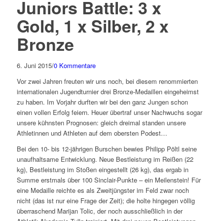
Juniors Battle: 3 x
Gold, 1 x Silber, 2 x
Bronze
6. Juni 2015
/
0 Kommentare
Vor zwei Jahren freuten wir uns noch, bei diesem renommierten
internationalen Jugendturnier drei Bronze-Medaillen eingeheimst
zu haben. Im Vorjahr durften wir bei den ganz Jungen schon
einen vollen Erfolg feiern. Heuer übertraf unser Nachwuchs sogar
unsere kühnsten Prognosen: gleich dreimal standen unsere
Athletinnen und Athleten auf dem obersten Podest…
Bei den 10- bis 12-jährigen Burschen bewies Philipp Pöltl seine
unaufhaltsame Entwicklung. Neue Bestleistung im Reißen (22
kg), Bestleistung im Stoßen eingestellt (26 kg), das ergab in
Summe erstmals über 100 Sinclair-Punkte – ein Meilenstein! Für
eine Medaille reichte es als Zweitjüngster im Feld zwar noch
nicht (das ist nur eine Frage der Zeit); die holte hingegen völlig
überraschend Marijan Tolic, der noch ausschließlich in der