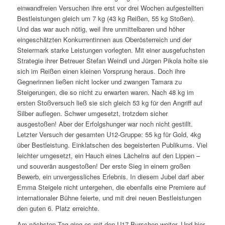
einwandfreien Versuchen ihre erst vor drei Wochen aufgestellten
Bestleistungen gleich um 7 kg (43 kg Reißen, 55 kg Stoßen).
Und das war auch nötig, weil ihre unmittelbaren und höher
eingeschätzten Konkurrentinnen aus Oberösterreich und der
Steiermark starke Leistungen vorlegten. Mit einer ausgefuchsten
Strategie ihrer Betreuer Stefan Weindl und Jürgen Pikola holte sie
sich im Reißen einen kleinen Vorsprung heraus. Doch ihre
Gegnerinnen ließen nicht locker und zwangen Tamara zu
Steigerungen, die so nicht zu erwarten waren. Nach 48 kg im
ersten Stoßversuch ließ sie sich gleich 53 kg für den Angriff auf
Silber auflegen. Schwer umgesetzt, trotzdem sicher
ausgestoßen! Aber der Erfolgshunger war noch nicht gestillt.
Letzter Versuch der gesamten U12-Gruppe: 55 kg für Gold, 4kg
über Bestleistung. Einklatschen des begeisterten Publikums. Viel
leichter umgesetzt, ein Hauch eines Lächelns auf den Lippen –
und souverän ausgestoßen! Der erste Sieg in einem großen
Bewerb, ein unvergessliches Erlebnis. In diesem Jubel darf aber
Emma Steigele nicht untergehen, die ebenfalls eine Premiere auf
internationaler Bühne feierte, und mit drei neuen Bestleistungen
den guten 6. Platz erreichte.
Am nächsten Tag ging es mit den U17-Burschen weiter. Und hier