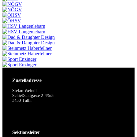
Zustelladresse
Stefan Weindl
Schießstattgasse 2-4/5/3
3430 Tulln
Sektionsleiter