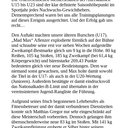
U15 bis U23 sind der klar definierte Saisonhöhepunkt im
Sportjahr jedes Nachwuchs-Gewichthebers.
Dementsprechend waren bei uns alle Trainingsplanungen
auf dieses Ereignis ausgerichtet. Und der Erfolg gab uns
recht…
Den Auftakt machten unsere älteren Burschen (U17).
„Mad Max“ Aflenzer explodierte förmlich auf der Bühne
und schraubte seine erst vor sieben Wochen aufgestellte
Zweikampf-Bestmarke gleich um 9 kg in die Höhe. 80 kg
Reißen, 105 kg Stoßen, 185 kg Zweikampf (bei 61,4 kg
Körpergewicht) und bärenstarke 269,43 Punkte
bedeuteten gleich vier neue Bestleistungen. Dem war
niemand sonst gewachsen, und Max holte damit sowohl
die Titel in der U17- als auch in der U20-Wertung
(Junioren). Außerdem bestätigte er damit eindrucksvoll
das Nationalkader-B-Limit und übernahm in der
vereinsinternen Jugend-Rangliste die Führung.
Aufgrund seines frisch begonnenen Lehrberufes als
Fitnessbetreuer und der damit verbundenen Dienstzeiten
konnte sich Matthias Gregor nur sehr eingeschränkt auf
diese Meisterschaft vorbereiten. Dennoch gelangen ihm
überraschenderweise neue 83 kg im Stoßen. Mit 141 kg
Zweikampfleistung eroberte er Silber hinter seinem