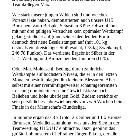
Teamkollegen Max.
Wie stark unsere jungen Wilden sind und welches
Potenzial sie haben, demonstrierten auch unsere U15-
Burschen. Zum Beispiel Sebastian Köbe. Obwohl ihm
mit nur drei gültigen Versuchen kein optimaler Wettkampf
gelang, stellte er aufgrund seiner blendenden Form
dennoch drei neue Bestleistungen auf (mit 101 kg
erstmals ein dreistelliges Stoßresultat, 178 kg Zweikampf,
246,78 Punkte). Das verdiente Ergebnis: Silber in der
U15-Wertung und Bronze bei den Junioren (U20).
Oder Max Moldaschl. Bedingt durch zahlreiche
Wettkämpfe auf höchstem Niveau, die er in den letzten
Monaten bestritt, plagten ihn kleinere Blessuren. Aber
selbst mit einer (vernünftigerweise) schaumgebremsten
Leistung dominierte er seine Gewichtsklasse nach
Belieben und holte überlegen Gold. Zudem erreichte er
sein persönliches Jahresziel bereits vor zwei Wochen beim
Finale in der Mannschafts-Bundesliga.
In Summe ergab das 3 x Gold, 2 x Silber und 1 x Bronze
für unsere Medaillensammlung, was uns den Sieg in der
Teamwertung U15/U17 einbrachte. Dazu gebührt das
größte Lob unserem Cheftrainer Jürgen Pikola, der alle