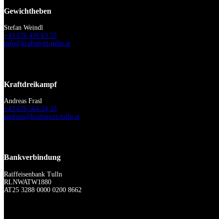
Gewichtheben
Stefan Weindl
+43 676 436 63 55
info@kraftsport-tulln.at
Kraftdreikampf
Andreas Frasl
+43 676 564 24 25
andreas@kraftsport-tulln.at
Bankverbindung
Raiffeisenbank Tulln
RLNWATW1880
AT25 3288 0000 0200 8662