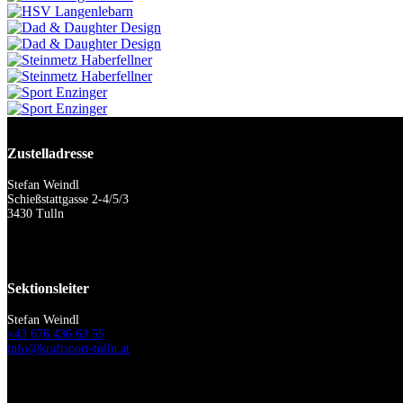
Zustelladresse
Stefan Weindl
Schießstattgasse 2-4/5/3
3430 Tulln
Sektionsleiter
Stefan Weindl
+43 676 436 63 55
info@kraftsport-tulln.at